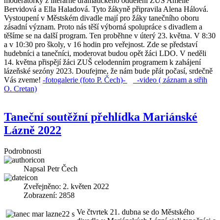
moderátorky z literárně dramatického oddělení ZUŠ Amelie
Bervidová a Ella Haladová. Tyto žákyně připravila Alena Hálová.
Vystoupení v Městském divadle mají pro žáky tanečního oboru
zásadní význam. Proto nás těší výborná spolupráce s divadlem a
těšíme se na další program. Ten proběhne v úterý 23. května. V 8:30
a v 10:30 pro školy, v 16 hodin pro veřejnost. Zde se představí
hudebníci a tanečníci, moderovat budou opět žáci LDO. V neděli
14. května přispějí žáci ZUŠ celodenním programem k zahájení
lázeňské sezóny 2023. Doufejme, že nám bude přát počasí, srdečně
Vás zveme!
-fotogalerie (foto P. Čech)-
-video ( záznam a střih
O. Cretan)
Taneční soutěžní přehlídka Mariánské
Lázně 2022
Podrobnosti
Napsal
Petr Čech
Zveřejněno: 2. květen 2022
Zobrazení: 2858
Ve čtvrtek 21. dubna se do Městského