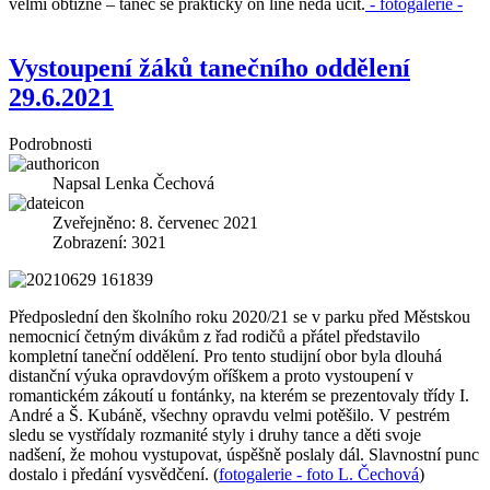
velmi obtížné – tanec se prakticky on line nedá učit.
- fotogalerie -
Vystoupení žáků tanečního oddělení
29.6.2021
Podrobnosti
Napsal
Lenka Čechová
Zveřejněno: 8. červenec 2021
Zobrazení: 3021
Předposlední den školního roku 2020/21 se v parku před Městskou
nemocnicí četným divákům z řad rodičů a přátel představilo
kompletní taneční oddělení. Pro tento studijní obor byla dlouhá
distanční výuka opravdovým oříškem a proto vystoupení v
romantickém zákoutí u fontánky, na kterém se prezentovaly třídy I.
André a Š. Kubáně, všechny opravdu velmi potěšilo. V pestrém
sledu se vystřídaly rozmanité styly i druhy tance a děti svoje
nadšení, že mohou vystupovat, úspěšně poslaly dál. Slavnostní punc
dostalo i předání vysvědčení. (
fotogalerie - foto L. Čechová
)