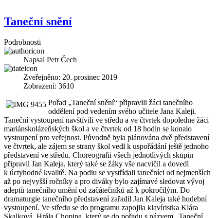
Taneční snění
Podrobnosti
Napsal
Petr Čech
Zveřejněno: 20. prosinec 2019
Zobrazení: 3610
Pořad „Taneční snění“ připravili žáci tanečního
oddělení pod vedením svého učitele Jana Kaleji.
Taneční vystoupení navštívili ve středu a ve čtvrtek dopoledne žáci
mariánskolázeňských škol a ve čtvrtek od 18 hodin se konalo
vystoupení pro veřejnost. Původně byla plánována dvě představení
ve čtvrtek, ale zájem se strany škol vedl k uspořádání ještě jednoho
představení ve středu. Choreografii všech jednotlivých skupin
připravil Jan Kaleja, který také se žáky vše nacvičil a dovedl
k úctyhodné kvalitě. Na podiu se vystřídali tanečníci od nejmenších
až po nejvyšší ročníky a pro diváky bylo zajímavé sledovat vývoj
adeptů tanečního umění od začátečníků až k pokročilým. Do
dramaturgie tanečního představení zařadil Jan Kaleja také hudební
vystoupení. Ve středu se do programu zapojila klavíristka Klára
Skalková. Hrála Chopina, který se do pořadu s názvem „Taneční