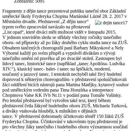
Zobrazení: 5095
Fragmenty z dějin tance prezentoval publiku taneční obor Základní
umělecké školy Fryderyka Chopina Mariánské Lázně 28. 2.
2017 v
Městském divadle. Představení „Z dějin tance“
typem svého zpracování navázalo na přestavení
„List opad“, které diváci měli možnost vidět v listopadu 2015.
V jednom souvislém sledu se střídaly všechny ročníky tanečního
oboru- od přípravky až po žáky druhého cyklu studia tance na ZUŠ.
Obsahem tančených choreografií paní Barbary Mikyskové a Nely
Výborné každý po svém přispěl a vyprávěl divákům o vývoji
tanečního umění od pravěku až po dvacáté století. Zastoupen byl
lidový tanec, historické tance (například „tanec Apollóna- Ludvíka
XIV.“), klasický tanec- balet- i tanec na špičkách, moderní,
současný a jazzový tanec. I tentokrát nechyběl také živý hudební
doprovod k některým choreografiím- v představení spoluúčinkovali
žáci oddělení bicích nástrojů pana Martina Matějky, kytarový soubor
pod uměleckým vedením pana Tima Honzírka a interpretace
Chopinova Valse KK IVb Nr.11 v podání pana Tomáše Vašinky.
Pro letošní představení byl vytvořen také text, který během
představení četla žákyně hudebního oboru ZUŠ, Michaela Turková,
a diváky vtahovala hlouběji, k milníkům v dějinách
tance. V představení dohromady účinkovalo téměř 150 žáků ZUŠ
Fryderyka Chopina. Účinkování v takovémto typu představení je
pro všechny žáky tanečního i hudebního oboru významnou součástí