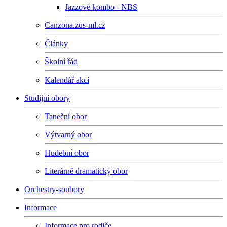
Jazzové kombo - NBS
Canzona.zus-ml.cz
Články
Školní řád
Kalendář akcí
Studijní obory
Taneční obor
Výtvarný obor
Hudební obor
Literárně dramatický obor
Orchestry-soubory
Informace
Informace pro rodiče