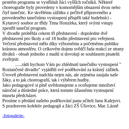
pestrém programu se vystřídali žáci vyšších ročníků. Některé
choreografie byly provedeny v komornějším obsazení dvou nebo
čtyř tanečnic. Ke skvělému zážitku z pečlivě připraveného a
provedeného tanečnímu vystoupení přispěli také hudebníci -
Kytarový soubor ze třídy Tima Honzírka, který svými vstupy
zpestřil taneční program.
V divadle proběhla cekem tři představení - dopoledne dvě
představení pro školy a od 18 hodin představení pro veřejnost.
Večerní představení mělo díky výbornému a početnému publiku
krásnou atmosféru. O celkovém dojmu svědčí řada reakcí ze strany
diváků - obsah jednoho z mailů si dovoluji se souhlasem pisatelů
zveřejnit:
......rádi bychom Vám po zhlédnutí tanečního vystoupení "
Roztančené divadlo" vyjádřili své poděkování za krásný zážitek.
Úroveň představení nadchla nejen nás, ale zejména zaujala naše
žáky, a to jak choreografií, tak i výběrem hudby.
Jako pedagogové si plně uvědomujeme a oceňujeme množství
náročné a důsledné práce, která tomuto úžasnému vystoupení
musela předcházet.
Prosíme o předání našeho poděkování panu učiteli Janu Kalejovi.
S pozdravem kolektiv pedagogů a žáci ZŠ Úšovice, Mar. Lázně
-fotogalerie-