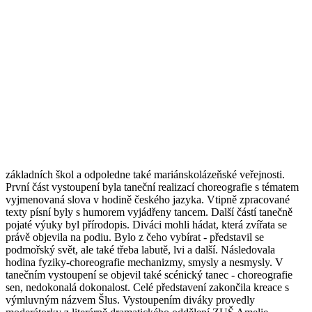
základních škol a odpoledne také mariánskolázeňské veřejnosti.
První část vystoupení byla taneční realizací choreografie s tématem
vyjmenovaná slova v hodině českého jazyka. Vtipně zpracované
texty písní byly s humorem vyjádřeny tancem. Další částí tanečně
pojaté výuky byl přírodopis. Diváci mohli hádat, která zvířata se
právě objevila na podiu. Bylo z čeho vybírat - představil se
podmořský svět, ale také třeba labutě, lvi a další. Následovala
hodina fyziky-choreografie mechanizmy, smysly a nesmysly. V
tanečním vystoupení se objevil také scénický tanec - choreografie
sen, nedokonalá dokonalost. Celé představení zakončila kreace s
výmluvným názvem Šlus. Vystoupením diváky provedly