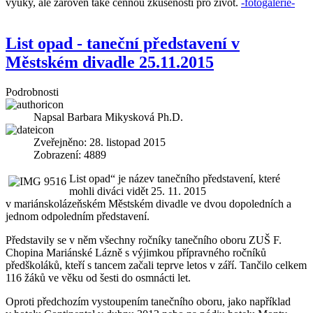
výuky, ale zároveň také cennou zkušeností pro život.
-fotogalerie-
List opad - taneční představení v
Městském divadle 25.11.2015
Podrobnosti
Napsal
Barbara Mikysková Ph.D.
Zveřejněno: 28. listopad 2015
Zobrazení: 4889
List opad“ je název tanečního představení, které
mohli diváci vidět 25. 11. 2015
v mariánskolázeňském Městském divadle ve dvou dopoledních a
jednom odpoledním představení.
Představily se v něm všechny ročníky tanečního oboru ZUŠ F.
Chopina Mariánské Lázně s výjimkou přípravného ročníků
předškoláků, kteří s tancem začali teprve letos v září. Tančilo celkem
116 žáků ve věku od šesti do osmnácti let.
Oproti předchozím vystoupením tanečního oboru, jako například