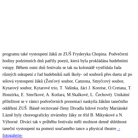
programu také vystoupení žáků ze ZUŠ Fryderyka Chopina.
Podvečerní
hodiny podzimních dnů patřily poezii, která byla prokládána hudebními
vstupy. Během osmi dnů festivalu se tak na kolonádě vystřídala řada
různých uskupení z řad hudebníků naší školy- od souborů přes dueta až po
sólová vystoupení žáků (Žesťový soubor, Canzona, Smyčcový soubor,
Kytarový soubor, Kytarové trio, T. Vašinka, žáci J. Koreise, O.Cretana, T.
Honzírka, E. Smrčkové, A. Kotlara, M.Skalkové, L. Čechové).
Unikátní
příležitost se v rámci podvečerních prezentací naskytla žákům tanečního
oddělení ZUŠ. Básně recitované členy Divadla lidové tvorby Mariánské
Lázně byly choreograficky ztvárněny žáky ze tříd B. Mikyskové a N.
Výborné. Diváci tak v průběhu festivalu měli možnost denně shlédnout
taneční vystoupení na pomezí současného tance a physical theatre.
-
fotogalerie-