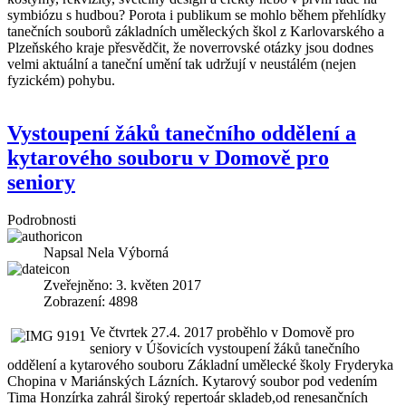
symbiózu s hudbou? Porota i publikum se mohlo během přehlídky
tanečních souborů základních uměleckých škol z Karlovarského a
Plzeňského kraje přesvědčit, že noverrovské otázky jsou dodnes
velmi aktuální a taneční umění tak udržují v neustálém (nejen
fyzickém) pohybu.
Vystoupení žáků tanečního oddělení a
kytarového souboru v Domově pro
seniory
Podrobnosti
Napsal
Nela Výborná
Zveřejněno: 3. květen 2017
Zobrazení: 4898
Ve čtvrtek 27.4. 2017 proběhlo v Domově pro
seniory v Úšovicích vystoupení žáků tanečního
oddělení a kytarového souboru Základní umělecké školy Fryderyka
Chopina v Mariánských Lázních. Kytarový soubor pod vedením
Tima Honzírka zahrál široký repertoár skladeb,od renesančních