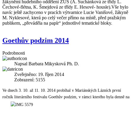
žákyněmi hudebního oddělení ZUŠ (A. Suchánková ze třídy L.
Čechové-flétna, K. Šmejdová ze třídy E. Hesové- housle).Vše bylo
navíc ještě zachyceno v pracích výtvarnice Lucie Vanišové, žákyně
M. Nyklesové, která po celý večer přímo na místě, před pražským
publikem, „převáděla na papír“ jednotlivé tematické bloky.
Goethův podzim 2014
Podrobnosti
Napsal
Barbara Mikysková Ph. D.
Zveřejněno: 19. říjen 2014
Zobrazení: 5155
Ve dnech 3. 10. až 11. 10. 2014 probíhal v Mariánských Lázních první
ročník literárního festivalu Goethův
podzim, v rámci kterého byla denně na