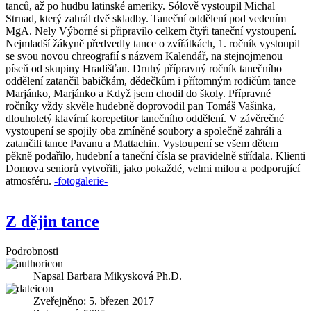
tanců, až po hudbu latinské ameriky. Sólově vystoupil Michal
Strnad, který zahrál dvě skladby. Taneční oddělení pod vedením
MgA. Nely Výborné si připravilo celkem čtyři taneční vystoupení.
Nejmladší žákyně předvedly tance o zvířátkách, 1. ročník vystoupil
se svou novou chreografií s názvem Kalendář, na stejnojmenou
píseň od skupiny Hradišťan. Druhý přípravný ročník tanečního
oddělení zatančil babičkám, dědečkům i přítomným rodičům tance
Marjánko, Marjánko a Když jsem chodil do školy. Přípravné
ročníky vždy skvěle hudebně doprovodil pan Tomáš Vašinka,
dlouholetý klavírní korepetitor tanečního oddělení. V závěrečné
vystoupení se spojily oba zmíněné soubory a společně zahráli a
zatančili tance Pavanu a Mattachin. Vystoupení se všem dětem
pěkně podařilo, hudební a taneční čísla se pravidelně střídala. Klienti
Domova seniorů vytvořili, jako pokaždé, velmi milou a podporující
atmosféru.
-fotogalerie-
Z dějin tance
Podrobnosti
Napsal
Barbara Mikysková Ph.D.
Zveřejněno: 5. březen 2017