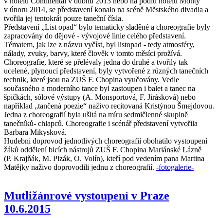
v hotelu Continental v dubnu 2013 nebo na pódiu hotelu Monty
v únoru 2014, se představení konalo na scéně Městského divadla a
tvořila jej tentokrát pouze taneční čísla.
Představení „List opad“ bylo tematicky sladěné a choreografie byly
zapracovány do dějové - vývojové linie celého představení.
Tématem, jak lze z názvu vyčíst, byl listopad - tedy atmosféry,
nálady, zvuky, barvy, které člověk v tomto měsíci prožívá.
Choreografie, které se přelévaly jedna do druhé a tvořily tak
ucelené, plynoucí představení, byly vytvořené z různých tanečních
technik, které jsou na ZUŠ F. Chopina vyučovány. Vedle
současného a moderního tance byl zastoupen i balet a tanec na
špičkách, sólové výstupy (A. Monsportová, F. Jirásková) nebo
například „tančená poezie“ naživo recitovaná Kristýnou Šmejdovou.
Jedna z choreografií byla ušitá na míru sedmičlenné skupině
tanečníků- chlapců. Choreografie i scénář představení vytvořila
Barbara Mikysková.
Hudební doprovod jednotlivých choreografií obohatilo vystoupení
žáků oddělení bicích nástrojů ZUŠ F. Chopina Mariánské Lázně
(P. Krajňák, M. Plzák, O. Volín), kteří pod vedením pana Martina
Matějky naživo doprovodili jednu z choreografií.
-fotogalerie-
Mutližánrové vystoupení v Praze
10.6.2015