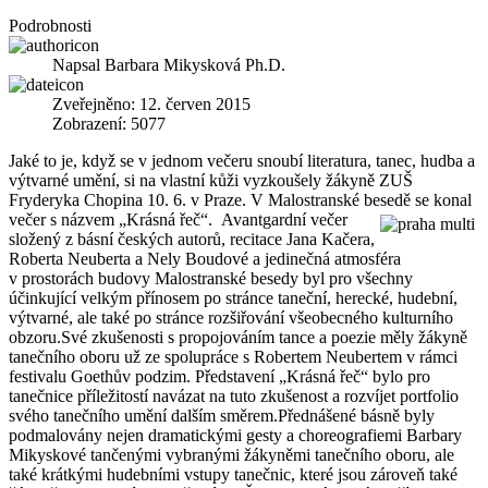
Podrobnosti
Napsal
Barbara Mikysková Ph.D.
Zveřejněno: 12. červen 2015
Zobrazení: 5077
Jaké to je, když se v jednom večeru snoubí literatura, tanec, hudba a
výtvarné umění, si na vlastní kůži vyzkoušely žákyně ZUŠ
Fryderyka Chopina 10. 6. v Praze. V Malostranské besedě se konal
večer s názvem „Krásná
řeč“. Avantgardní večer
složený z básní českých autorů, recitace Jana Kačera,
Roberta Neuberta a Nely Boudové a jedinečná atmosféra
v prostorách budovy Malostranské besedy byl pro všechny
účinkující velkým přínosem po stránce taneční, herecké, hudební,
výtvarné, ale také po stránce rozšiřování všeobecného kulturního
obzoru.Své zkušenosti s propojováním tance a poezie měly žákyně
tanečního oboru už ze spolupráce s Robertem Neubertem v rámci
festivalu Goethův podzim. Představení „Krásná řeč“ bylo pro
tanečnice příležitostí navázat na tuto zkušenost a rozvíjet portfolio
svého tanečního umění dalším směrem.Přednášené básně byly
podmalovány nejen dramatickými gesty a choreografiemi Barbary
Mikyskové tančenými vybranými žákyněmi tanečního oboru, ale
také krátkými hudebními vstupy tanečnic, které jsou zároveň také