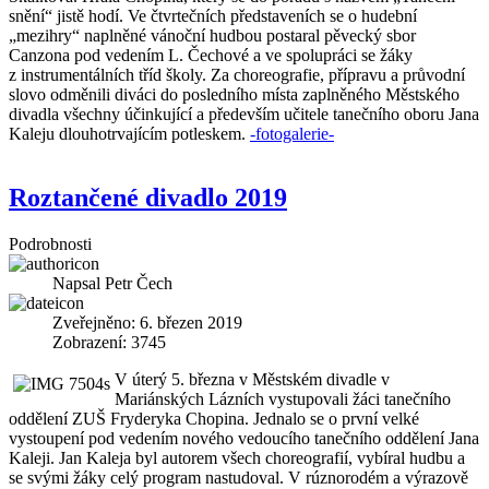
snění“ jistě hodí. Ve čtvrtečních představeních se o hudební
„mezihry“ naplněné vánoční hudbou postaral pěvecký sbor
Canzona pod vedením L. Čechové a ve spolupráci se žáky
z instrumentálních tříd školy. Za choreografie, přípravu a průvodní
slovo odměnili diváci do posledního místa zaplněného Městského
divadla všechny účinkující a především učitele tanečního oboru Jana
Kaleju dlouhotrvajícím potleskem.
-fotogalerie-
Roztančené divadlo 2019
Podrobnosti
Napsal
Petr Čech
Zveřejněno: 6. březen 2019
Zobrazení: 3745
V úterý 5. března v Městském divadle v
Mariánských Lázních vystupovali žáci tanečního
oddělení ZUŠ Fryderyka Chopina. Jednalo se o první velké
vystoupení pod vedením nového vedoucího tanečního oddělení Jana
Kaleji. Jan Kaleja byl autorem všech choreografií, vybíral hudbu a
se svými žáky celý program nastudoval. V rúznorodém a výrazově