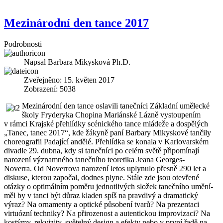
Mezinárodní den tance 2017
Podrobnosti
Napsal
Barbara Mikysková Ph.D.
Zveřejněno: 15. květen 2017
Zobrazení: 5038
Mezinárodní den tance oslavili tanečníci Základní umělecké
školy Fryderyka Chopina Mariánské Lázně vystoupením
v rámci Krajské přehlídky scénického tance mládeže a dospělých
„Tanec, tanec 2017“, kde žákyně paní Barbary Mikyskové tančily
choreografii Padající andělé. Přehlídka se konala v Karlovarském
divadle 29. dubna, kdy si tanečníci po celém světě připomínají
narození významného tanečního teoretika Jeana Georges-
Noverra. Od Noverrova narození letos uplynulo přesně 290 let a
diskuse, kterou započal, dodnes plyne. Stále zde jsou otevřené
otázky o optimálním poměru jednotlivých složek tanečního umění-
měl by v tanci být důraz kladen spíš na pravdivý a dramatický
výraz? Na ornamenty a optické působení tvarů? Na prezentaci
virtuózní techniky? Na přirozenost a autentickou improvizaci? Na
kostýmy, rekvizity, světelný design a efekty nebo v první řadě na