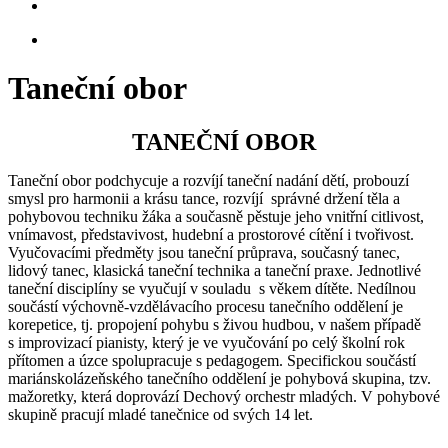
Taneční obor
TANEČNÍ OBOR
Taneční obor podchycuje a rozvíjí taneční nadání dětí, probouzí
smysl pro harmonii a krásu tance, rozvíjí správné držení těla a
pohybovou techniku žáka a současně pěstuje jeho vnitřní citlivost,
vnímavost, představivost, hudební a prostorové cítění i tvořivost.
Vyučovacími předměty jsou taneční průprava, současný tanec,
lidový tanec, klasická taneční technika a taneční praxe. Jednotlivé
taneční disciplíny se vyučují v souladu s věkem dítěte. Nedílnou
součástí výchovně-vzdělávacího procesu tanečního oddělení je
korepetice, tj. propojení pohybu s živou hudbou, v našem případě
s improvizací pianisty, který je ve vyučování po celý školní rok
přítomen a úzce spolupracuje s pedagogem. Specifickou součástí
mariánskolázeňského tanečního oddělení je pohybová skupina, tzv.
mažoretky, která doprovází Dechový orchestr mladých. V pohybové
skupině pracují mladé tanečnice od svých 14 let.