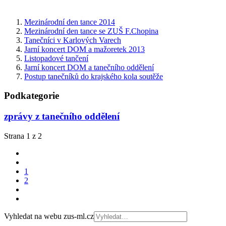
Mezinárodní den tance 2014
Mezinárodní den tance se ZUŠ F.Chopina
Tanečníci v Karlových Varech
Jarní koncert DOM a mažoretek 2013
Listopadové tančení
Jarní koncert DOM a tanečního oddělení
Postup tanečníků do krajského kola soutěže
Podkategorie
zprávy z tanečního oddělení
Strana 1 z 2
1
2
Vyhledat na webu zus-ml.cz