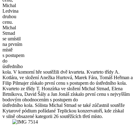
Michal
Ledvina
druhou
cenu.
Michal
Strnad
se umístil
na prvním
místě
s postupem
do
ústředního
kola. V komorní hře soutěžili dvě kvarteta. Kvarteto třídy A.
Kotlára, ve složení Anežka Hurtová, Marek Fára, Tomáš Heřman a
Filip Pilmajer získalo první cenu s postupem do ústředního kola.
Kvarteto ze třídy T. Honzírka ve složení Michal Strnad, Elena
Brtníkova, David Šály a Jan Jonáš získalo první cenu s nejvyšším
bodovým ohodnocením s postupem do
ústředního kola. Sólista Michal Strnad se také zúčastnil soutěže
Kytarové pódium pořádané Teplickou konzervatoří, kde získal
v silně obsazené kategorii 26 soutěžících třetí místo.