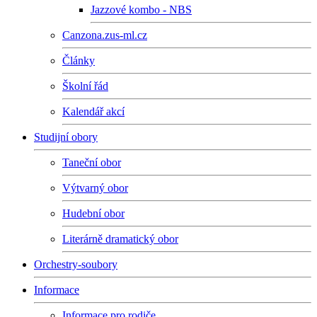
Jazzové kombo - NBS
Canzona.zus-ml.cz
Články
Školní řád
Kalendář akcí
Studijní obory
Taneční obor
Výtvarný obor
Hudební obor
Literárně dramatický obor
Orchestry-soubory
Informace
Informace pro rodiče