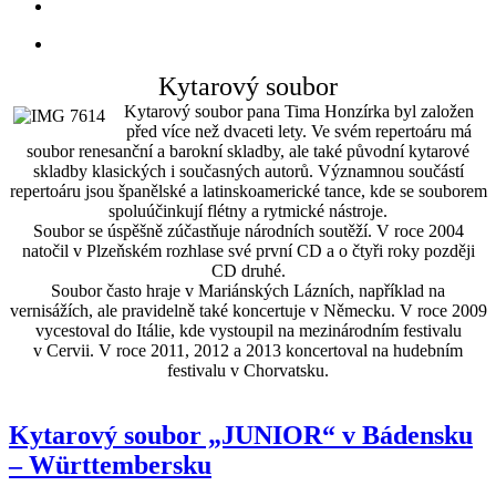
Kytarový soubor
Kytarový soubor pana Tima Honzírka byl založen
před více než dvaceti lety. Ve svém repertoáru má
soubor renesanční a barokní skladby, ale také původní kytarové
skladby klasických i současných autorů. Významnou součástí
repertoáru jsou španělské a latinskoamerické tance, kde se souborem
spoluúčinkují flétny a rytmické nástroje.
Soubor se úspěšně zúčastňuje národních soutěží. V roce 2004
natočil v Plzeňském rozhlase své první CD a o čtyři roky později
CD druhé.
Soubor často hraje v Mariánských Lázních, například na
vernisážích, ale pravidelně také koncertuje v Německu. V roce 2009
vycestoval do Itálie, kde vystoupil na mezinárodním festivalu
v Cervii. V roce 2011, 2012 a 2013 koncertoval na hudebním
festivalu v Chorvatsku.
Kytarový soubor „JUNIOR“ v Bádensku
– Württembersku