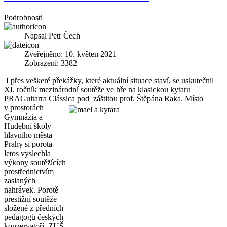
Podrobnosti
Napsal
Petr Čech
Zveřejněno: 10. květen 2021
Zobrazení: 3382
I přes veškeré překážky, které aktuální situace staví, se uskutečnil
XI. ročník mezinárodní soutěže ve hře na klasickou kytaru
PRAGuitarra Clássica pod
záštitou prof. Štěpána Raka. Místo
v prostorách
Gymnázia a
Hudební školy
hlavního města
Prahy si porota
letos vyslechla
výkony soutěžících
prostřednictvím
zaslaných
nahrávek. Porotě
prestižní soutěže
složené z předních
pedagogů českých
konzervatoří, ZUŠ