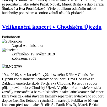
se představili také sólisté Patrik Novák, Marek Brštiak a duo Tereza
Šimková a Eva Procházková. Vřelé publikum odměnilo mladé
hudebníky potleskem a soubor zahrál několik přídavků.
Velikonoční koncert v Chodském Újezdu
Podrobnosti
Napsal
Administrator
Zveřejněno: 19. květen 2019
Zobrazení: 3659
19.4. 2019, se v kostele Povýšení svatého Kříže v Chodském
Újezdu konal koncert Kytarového souboru Tima Honzírka ze
Základní umělecké školy Fryderyka Chopina. Kytarový soubor
přijal pozvání obce Chodský Újezd. V příjemné atmosféře kostela
zazněly renesanční a barokní skladby, a také latinskoamerické tance,
které tvoří základní stavební kameny repertoáru kytarového souboru
doprovázeného flétnou a rytmickými nástroji. Publiku se během
koncertu představili také tři sólisté - Patrik Novák, Marek Brštiak,