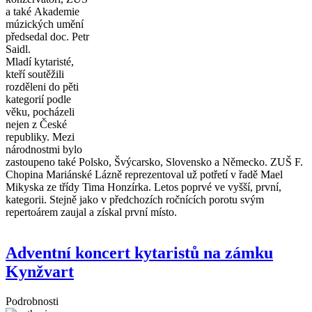
a také Akademie
múzických umění
předsedal doc. Petr
Saidl.
Mladí kytaristé,
kteří soutěžili
rozděleni do pěti
kategorií podle
věku, pocházeli
nejen z České
republiky. Mezi
národnostmi bylo
zastoupeno také Polsko, Švýcarsko, Slovensko a Německo. ZUŠ F.
Chopina Mariánské Lázně reprezentoval už potřetí v řadě Mael
Mikyska ze třídy Tima Honzírka. Letos poprvé ve vyšší, první,
kategorii. Stejně jako v předchozích ročnících porotu svým
repertoárem zaujal a získal první místo.
Adventní koncert kytaristů na zámku
Kynžvart
Podrobnosti