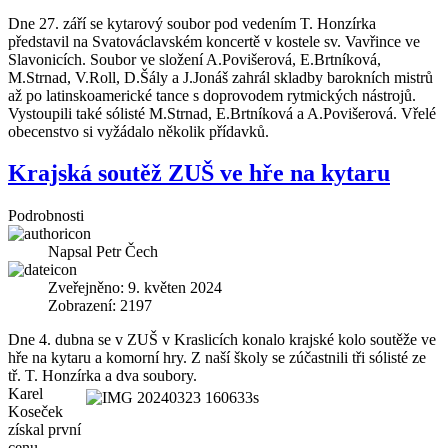
Dne 27. září se kytarový soubor pod vedením T. Honzírka
představil na Svatováclavském koncertě v kostele sv. Vavřince ve
Slavonicích. Soubor ve složení A.Povišerová, E.Brtníková,
M.Strnad, V.Roll, D.Šály a J.Jonáš zahrál skladby barokních mistrů
až po latinskoamerické tance s doprovodem rytmických nástrojů.
Vystoupili také sólisté M.Strnad, E.Brtníková a A.Povišerová. Vřelé
obecenstvo si vyžádalo několik přídavků.
Krajská soutěž ZUŠ ve hře na kytaru
Podrobnosti
Napsal
Petr Čech
Zveřejněno: 9. květen 2024
Zobrazení: 2197
Dne 4. dubna se v ZUŠ v Kraslicích konalo krajské kolo soutěže ve
hře na kytaru a komorní hry. Z naší školy se zúčastnili tři sólisté ze
tř. T. Honzírka a dva soubory.
Karel
Koseček
získal první
cenu,