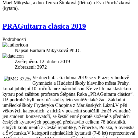
Mael Mikyska, a duo Tereza Šimková (flétna) a Eva Procházková
(kytara).
PRAGuitarra clásica 2019
Podrobnosti
Napsal
Barbara Mikysková Ph.D.
Zveřejněno: 12. duben 2019
Zobrazení: 3972
Ve dnech 4. - 6. dubna 2019 se v Praze, v budově
Gymnázia a Hudební školy hlavního města Prahy,
konal jubilejní 10. ročník mezinárodní soutěže ve hře na klasickou
kytaru pod záštitou profesora Štěpána Raka „PRAGuitarra clásica“.
Už podruhé byli mezi účastníky této soutěže také žáci Základní
umělecké školy Fryderyka Chopina z Mariánských Lázní.V pěti
věkových kategoriích, z nichž v poslední soutěžili téměř výhradně
jen studenti konzervatoří, se šestičlenné porotě složené z předních
českých kytarových pedagogů představilo celkem 78 účastníků,
silných konkurentů z České republiky, Německa, Polska, Slovenska
a Švýcarska.V kategorii nejmladších kytaristů (7-8 let) reprezentoval