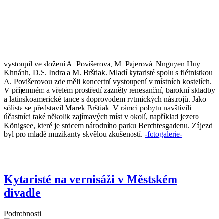
vystoupil ve složení A. Povišerová, M. Pajerová, Nnguyen Huy
Khnánh, D.S. Indra a M. Brštiak. Mladí kytaristé spolu s flétnistkou
A. Povišerovou zde měli koncertní vystoupení v místních kostelích.
V příjemném a vřelém prostředí zazněly renesanční, barokní skladby
a latinskoamerické tance s doprovodem rytmických nástrojů. Jako
sólista se představil Marek Brštiak. V rámci pobytu navštívili
účastníci také několik zajímavých míst v okolí, například jezero
Königsee, které je srdcem národního parku Berchtesgadenu. Zájezd
byl pro mladé muzikanty skvělou zkušeností.
-fotogalerie-
Kytaristé na vernisáži v Městském
divadle
Podrobnosti