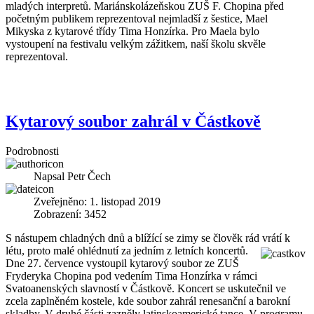
mladých interpretů. Mariánskolázeňskou ZUŠ F. Chopina před
početným publikem reprezentoval nejmladší z šestice, Mael
Mikyska z kytarové třídy Tima Honzírka. Pro Maela bylo
vystoupení na festivalu velkým zážitkem, naší školu skvěle
reprezentoval.
Kytarový soubor zahrál v Částkově
Podrobnosti
Napsal
Petr Čech
Zveřejněno: 1. listopad 2019
Zobrazení: 3452
S nástupem chladných dnů a blížící se zimy se člověk rád vrátí k
létu, proto malé ohlédnutí za jedním z letních koncertů.
Dne 27. července vystoupil kytarový soubor ze ZUŠ
Fryderyka Chopina pod vedením Tima Honzírka v rámci
Svatoanenských slavností v Částkově. Koncert se uskutečnil ve
zcela zaplněném kostele, kde soubor zahrál renesanční a barokní
skladby. V druhé části zazněly latinskoamerické tance. V programu