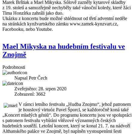
Marek Brštiak a Mael Mikyska. Sólově zazněly kytarové skladby
z 19. století a samozřejmě nechyběly také vánoční koledy, které žáci
Tima Honzírka zahráli jako duo.
Ukázku z koncertu bude možné shlédnout od třetí adventní neděle
na stránkách kynžvartského zámku www.zamek-kynzvart.cz,
Facebooku, nebo Youtube.
Mael Mikyska na hudebním festivalu ve
Znojmě
Podrobnosti
Napsal
Petr Čech
Zveřejněno: 28. srpen 2020
Zobrazení: 3662
V rámci letního festivalu „Hudba Znojmo“, jehož patronem
je houslový virtuóz Pavel Šporcl, se každoročně koná také
„Koncert mladých géniů“. Do programu koncertu jsou ve spolupráci
s patronem festivalu vybíráni vítězové významných českých
hudebních soutěží. Letošní koncert, který se konal 21. 7. na nádvoří
Althanského paláce ve Znojmě, byl naplněn vystoupeními šesti