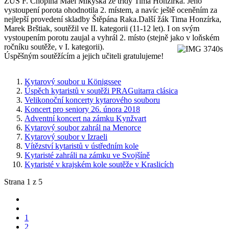
ZUŠ F. Chopina Mael Mikyska ze třídy Tima Honzírka. Jeho
vystoupení porota ohodnotila 2. místem, a navíc ještě oceněním za
nejlepší provedení skladby Štěpána Raka.Další žák Tima Honzírka,
Marek Brštiak, soutěžil ve II. kategorii (11-12 let). I on svým
vystoupením porotu zaujal a vyhrál 2. místo (stejně jako v loňském
ročníku soutěže, v I. kategorii).
Úspěšným soutěžícím a jejich učiteli gratulujeme!
Kytarový soubor u Königssee
Úspěch kytaristů v soutěži PRAGuitarra clásica
Velikonoční koncerty kytarového souboru
Koncert pro seniory 26. února 2018
Adventní koncert na zámku Kynžvart
Kytarový soubor zahrál na Menorce
Kytarový soubor v Izraeli
Vítězství kytaristů v ústředním kole
Kytaristé zahráli na zámku ve Svojšíně
Kytaristé v krajském kole soutěže v Kraslicích
Strana 1 z 5
1
2