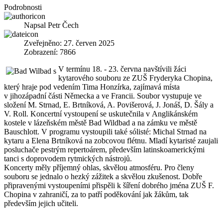
Podrobnosti
Napsal
Petr Čech
Zveřejněno: 27. červen 2025
Zobrazení: 7866
V termínu 18. - 23. června navštívili žáci
kytarového souboru ze ZUŠ Fryderyka Chopina,
který hraje pod vedením Tima Honzírka, zajímavá místa
v jihozápadní části Německa a ve Francii. Soubor vystupuje ve
složení M. Strnad, E. Brtníková, A. Povišerová, J. Jonáš, D. Šály a
V. Roll. Koncertní vystoupení se uskutečnila v Anglikánském
kostele v lázeňském městě Bad Wildbad a na zámku ve městě
Bauschlott. V programu vystoupili také sólisté: Michal Strnad na
kytaru a Elena Brtníková na zobcovou flétnu. Mladí kytaristé zaujali
posluchače pestrým repertoárem, především latinskoamerickými
tanci s doprovodem rytmických nástrojů.
Koncerty měly příjemný ohlas, skvělou atmosféru. Pro členy
souboru se jednalo o hezký zážitek a skvělou zkušenost. Dobře
připravenými vystoupeními přispěli k šíření dobrého jména ZUŠ F.
Chopina v zahraničí, za to patří poděkování jak žákům, tak
především jejich učiteli.