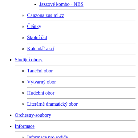
Jazzové kombo - NBS
Canzona.zus-ml.cz
Články
Školní řád
Kalendář akcí
Studijní obory
Taneční obor
Výtvarný obor
Hudební obor
Literárně dramatický obor
Orchestry-soubory
Informace
Informace pro rodiče