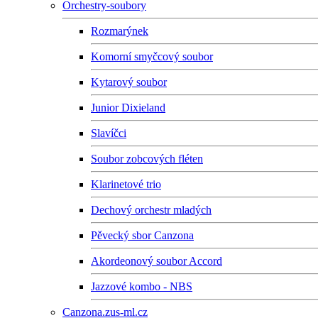
Orchestry-soubory
Rozmarýnek
Komorní smyčcový soubor
Kytarový soubor
Junior Dixieland
Slavíčci
Soubor zobcových fléten
Klarinetové trio
Dechový orchestr mladých
Pěvecký sbor Canzona
Akordeonový soubor Accord
Jazzové kombo - NBS
Canzona.zus-ml.cz