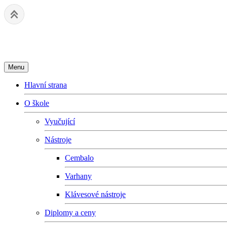
Základní umělecká škola Fryderyk
Menu
Hlavní strana
O škole
Vyučující
Nástroje
Cembalo
Varhany
Klávesové nástroje
Diplomy a ceny