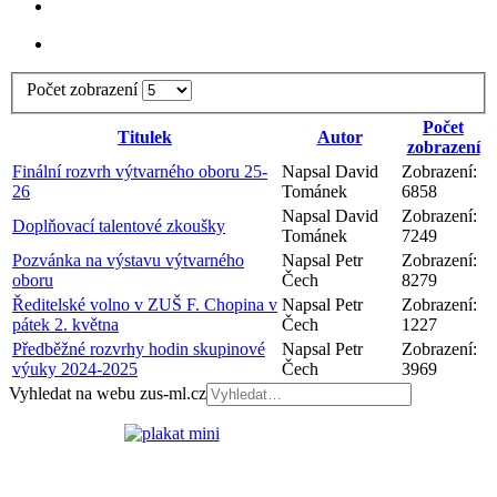
Počet zobrazení
Počet
Titulek
Autor
zobrazení
Finální rozvrh výtvarného oboru 25-
Napsal David
Zobrazení:
26
Tománek
6858
Napsal David
Zobrazení:
Doplňovací talentové zkoušky
Tománek
7249
Pozvánka na výstavu výtvarného
Napsal Petr
Zobrazení:
oboru
Čech
8279
Ředitelské volno v ZUŠ F. Chopina v
Napsal Petr
Zobrazení:
pátek 2. května
Čech
1227
Předběžné rozvrhy hodin skupinové
Napsal Petr
Zobrazení:
výuky 2024-2025
Čech
3969
Vyhledat na webu zus-ml.cz