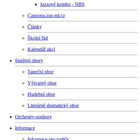
Jazzové kombo - NBS
Canzona.zus-ml.cz
Články
Školní řád
Kalendář akcí
Studijní obory
Taneční obor
Výtvarný obor
Hudební obor
Literárně dramatický obor
Orchestry-soubory
Informace
Informace pro rodiče