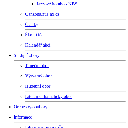
Jazzové kombo - NBS
Canzona.zus-ml.cz
Články
Školní řád
Kalendář akcí
Studijní obory
Taneční obor
Výtvarný obor
Hudební obor
Literárně dramatický obor
Orchestry-soubory
Informace
Informace pro rodiče