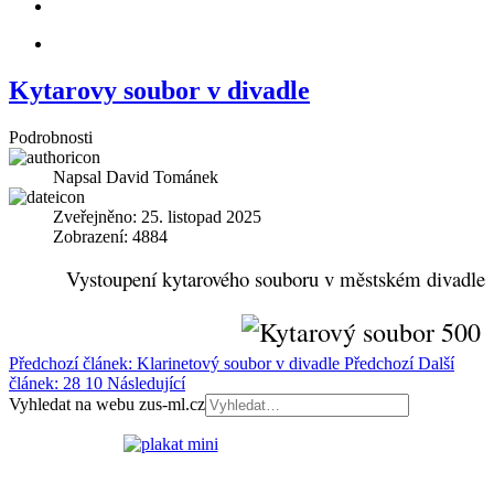
Kytarovy soubor v divadle
Podrobnosti
Napsal
David Tománek
Zveřejněno: 25. listopad 2025
Zobrazení: 4884
Vystoupení kytarového souboru v městském divadle
Předchozí článek: Klarinetový soubor v divadle
Předchozí
Další
článek: 28 10
Následující
Vyhledat na webu zus-ml.cz