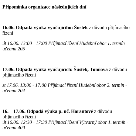
Připomínka organizace následujících dní
16.06. Odpadá výuka vyučujícího: Šustek
z důvodu přijímacího
řízení
út 16.06. 13:00 - 17:00 Příjímací řízení Hudební obor 1. termín
-
učebna 205
17.06. Odpadá výuka vyučujících: Šustek, Tomiová
z důvodu
přijímacího řízení
st 17.06. 13:00 - 17:00 Příjímací řízení
Hudební obor
2. termín
-
učebna 204
16. – 17.06.
Odpadá výuka p. uč. Harantové
z důvodu
přijímacího řízení
út 16.06. 12:30 - 17:30 Přijímací řízení Výtvarný obor 1. termín
-
učebna 409