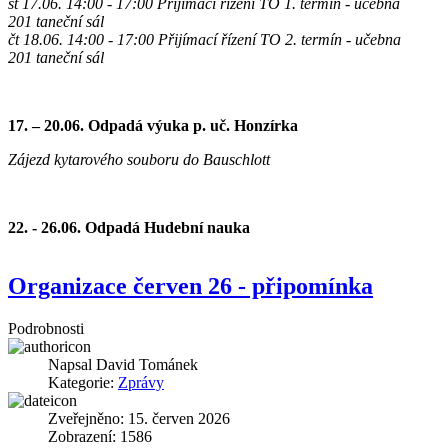
st 17.06. 14:00 - 17:00 Přijímací řízení TO 1. termín
- učebna
201 taneční sál
čt 18.06. 14:00 - 17:00 Přijímací řízení TO 2. termín
- učebna
201 taneční sál
17. – 20.06.
Odpadá výuka p. uč. Honzírka
Zájezd kytarového souboru do Bauschlott
22. - 26.06.
Odpadá Hudební nauka
Organizace červen 26 - připomínka
Podrobnosti
Napsal
David Tománek
Kategorie:
Zprávy
Zveřejněno: 15. červen 2026
Zobrazení: 1586