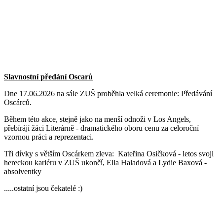
Slavnostní předání Oscarů
Dne 17.06.2026 na sále ZUŠ proběhla velká ceremonie: Předávání
Oscárců.
Během této akce, stejně jako na menší odnoži v Los Angels,
přebírájí žáci Literárně - dramatického oboru cenu za celoroční
vzornou práci a reprezentaci.
Tři dívky s větším Oscárkem zleva: Kateřina Osičková - letos svoji
hereckou kariéru v ZUŠ ukončí, Ella Haladová a Lydie Baxová -
absolventky
.....ostatní jsou čekatelé :)