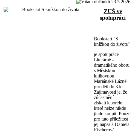
ZUŠ ve
spolupráci
Bookstart "S
knížkou do života"
je spolupráce
Literárně -
dramatikého oboru
s Městskou
knihovnou
Mariánské Lázně
pro děti do 3 let.
Zajímavostí je, že
zúčastnění
získají leporelo,
které nelze nikde
jinde koupit. Pouze
pro tuto příležitost
jej napsala Daniela
Fischerová