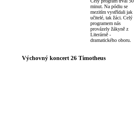
Celý program trval 50
minut. Na pódiu se
mezitím vystřídali jak
učitelé, tak žáci. Celý
programem nás
provázely žákyně z
Literárně -
dramatického oboru.