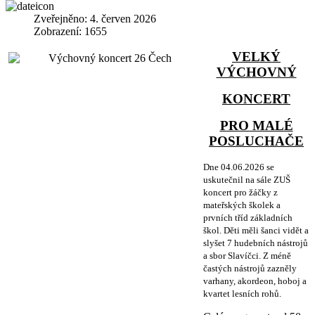
Zveřejněno: 4. červen 2026
Zobrazení: 1655
VELKÝ
VÝCHOVNÝ
KONCERT
PRO MALÉ
POSLUCHAČE
Dne 04.06.2026 se
uskutečnil na sále ZUŠ
koncert pro žáčky z
mateřských školek a
prvních tříd základních
škol. Děti měli šanci vidět a
slyšet 7 hudebních nástrojů
a sbor Slavíčci. Z méně
častých nástrojů zazněly
varhany, akordeon, hoboj a
kvartet lesních rohů.