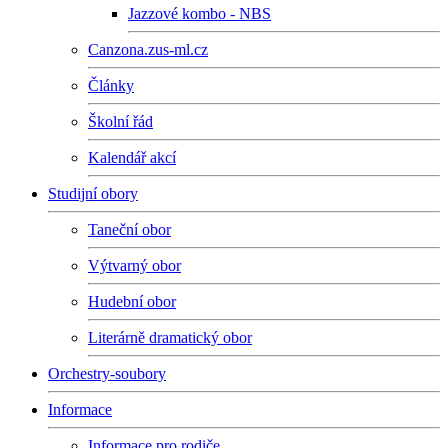
Jazzové kombo - NBS
Canzona.zus-ml.cz
Články
Školní řád
Kalendář akcí
Studijní obory
Taneční obor
Výtvarný obor
Hudební obor
Literárně dramatický obor
Orchestry-soubory
Informace
Informace pro rodiče