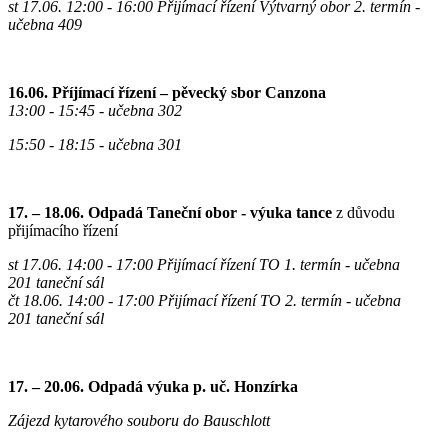
st 17.06. 12:00 - 16:00 Přijímací řízení
Výtvarný obor
2. termín
-
učebna 409
16.06.
Příjímací řízení – pěvecký sbor Canzona
13:00 - 15:45 - učebna 302
15:50 - 18:15 - učebna 301
17. – 18.06. Odpadá Taneční obor - výuka tance
z důvodu
přijímacího řízení
st 17.06. 14:00 - 17:00 Přijímací řízení TO 1. termín
- učebna
201 taneční sál
čt 18.06. 14:00 - 17:00 Přijímací řízení TO 2. termín
- učebna
201 taneční sál
17. – 20.06.
Odpadá výuka p. uč. Honzírka
Zájezd kytarového souboru do Bauschlott