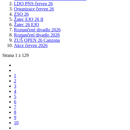
LDO PNS červen 26
Organizace červen 26
ZSO 26
Žatec EJO 26 II
Žatec 26 EJO
Roztančené divadlo 2026
Roztančení divadlo 2026
ZUŠ OPEN 26 Canzona
Akce červen 2026
Strana 1 z 129
1
2
3
4
5
6
7
8
9
10