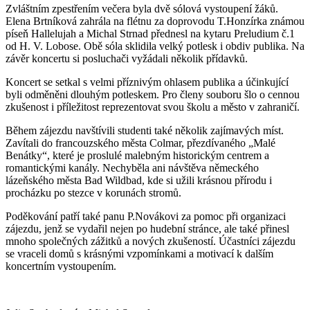
Zvláštním zpestřením večera byla dvě sólová vystoupení žáků.
Elena Brtníková zahrála na flétnu za doprovodu T.Honzírka známou
píseň Hallelujah a Michal Strnad přednesl na kytaru Preludium č.1
od H. V. Lobose. Obě sóla sklidila velký potlesk i obdiv publika. Na
závěr koncertu si posluchači vyžádali několik přídavků.
Koncert se setkal s velmi příznivým ohlasem publika a účinkující
byli odměněni dlouhým potleskem. Pro členy souboru šlo o cennou
zkušenost i příležitost reprezentovat svou školu a město v zahraničí.
Během zájezdu navštívili studenti také několik zajímavých míst.
Zavítali do francouzského města Colmar, přezdívaného „Malé
Benátky“, které je proslulé malebným historickým centrem a
romantickými kanály. Nechyběla ani návštěva německého
lázeňského města Bad Wildbad, kde si užili krásnou přírodu i
procházku po stezce v korunách stromů.
Poděkování patří také panu P.Novákovi za pomoc při organizaci
zájezdu, jenž se vydařil nejen po hudební stránce, ale také přinesl
mnoho společných zážitků a nových zkušeností. Účastníci zájezdu
se vraceli domů s krásnými vzpomínkami a motivací k dalším
koncertním vystoupením.